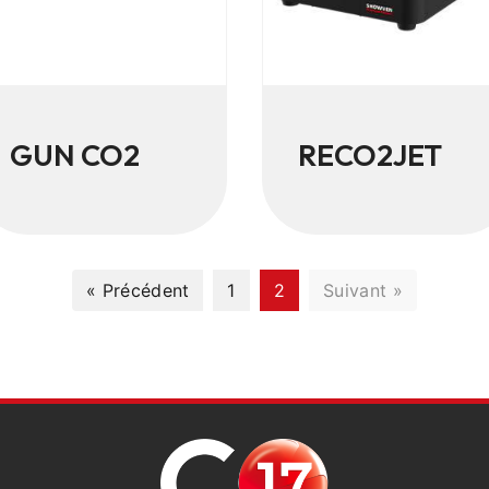
GUN CO2
RECO2JET
« Précédent
1
2
Suivant »