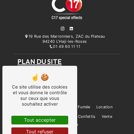
19 Rue des Marronniers, ZAC du Plateau
94240 L'Haÿ-les-Roses
01 49 60 11 11
PLAN DU SITE
Accueil
Prestation
Parc machines
Ce site utilise des cookies
Qui sommes-nous ?
et vous donne le contrôle
Contact
sur ceux que vous
souhaitez activer
Prestation
Événementiel
Fumée
Location
Effets spéciaux
Flamme
Confettis
Vente
Tout accepter
Pyrotechnie
Tout refuser