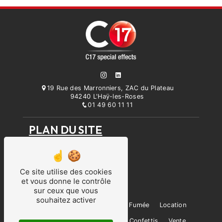
19 Rue des Marronniers, ZAC du Plateau
94240 L'Haÿ-les-Roses
01 49 60 11 11
PLAN DU SITE
Accueil
Prestation
Parc machines
Ce site utilise des cookies
Qui sommes-nous ?
et vous donne le contrôle
Contact
sur ceux que vous
souhaitez activer
Prestation
Événementiel
Fumée
Location
Effets spéciaux
Flamme
Confettis
Vente