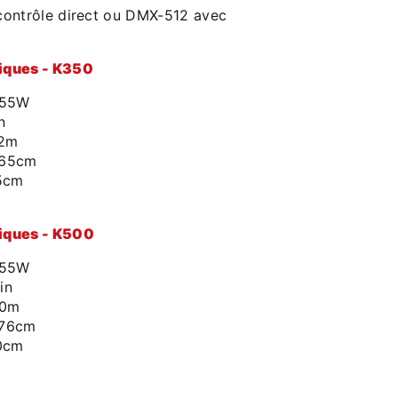
, contrôle direct ou DMX-512 avec
niques - K350
355W
n
12m
 65cm
5cm
niques - K500
355W
in
20m
 76cm
0cm