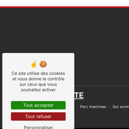
Ce site utilise des cookies
et vous donne le contrôle
sur ceux que vous
souhaitez activer
PLAN DU SITE
Tout accepter
Accueil
Prestation
Parc machines
Qui som
Contact
Tout refuser
Personnaliser