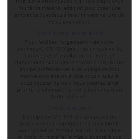
tout autre effet spécial, C17 SFX saura vous
fournir le matériel adéquat pour créer une
ambiance spectaculaire et immersive lors de
votre événement.
Service de livraison et installation
Pour faciliter l'organisation de votre
événement, C17 SFX propose un service de
livraison et d'installation du matériel
directement sur le lieu de votre choix. Notre
équipe professionnelle se charge de tout
mettre en place pour que vous n'ayez à
vous soucier de rien. Vous pourrez ainsi
profiter pleinement de votre événement en
toute sérénité.
Conseils personnalisés
L'équipe de C17 SFX est composée de
professionnels expérimentés qui sauront
vous conseiller et vous accompagner dans
le choix du matériel le mieux adapté à vos