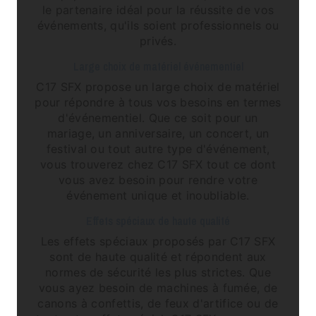
le partenaire idéal pour la réussite de vos
événements, qu'ils soient professionnels ou
privés.
Large choix de matériel événementiel
C17 SFX propose un large choix de matériel
pour répondre à tous vos besoins en termes
d'événementiel. Que ce soit pour un
mariage, un anniversaire, un concert, un
festival ou tout autre type d'événement,
vous trouverez chez C17 SFX tout ce dont
vous avez besoin pour rendre votre
événement unique et inoubliable.
Effets spéciaux de haute qualité
Les effets spéciaux proposés par C17 SFX
sont de haute qualité et répondent aux
normes de sécurité les plus strictes. Que
vous ayez besoin de machines à fumée, de
canons à confettis, de feux d'artifice ou de