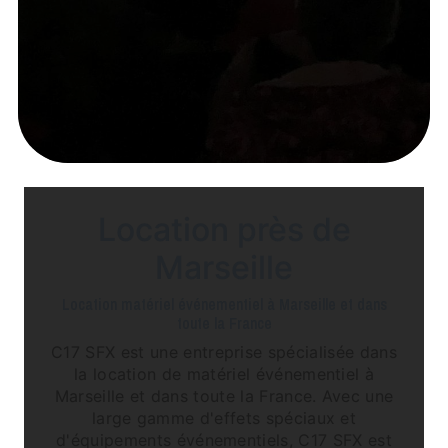
Location près de
Marseille
Location matériel événementiel à Marseille et dans
toute la France
C17 SFX est une entreprise spécialisée dans
la location de matériel événementiel à
Marseille et dans toute la France. Avec une
large gamme d'effets spéciaux et
d'équipements événementiels, C17 SFX est