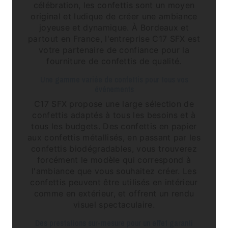
célébration, les confettis sont un moyen
original et ludique de créer une ambiance
joyeuse et dynamique. À Bordeaux et
partout en France, l'entreprise C17 SFX est
votre partenaire de confiance pour la
fourniture de confettis de qualité.
Une gamme variée de confettis pour tous vos
événements
C17 SFX propose une large sélection de
confettis adaptés à tous les besoins et à
tous les budgets. Des confettis en papier
aux confettis métallisés, en passant par les
confettis biodégradables, vous trouverez
forcément le modèle qui correspond à
l'ambiance que vous souhaitez créer. Les
confettis peuvent être utilisés en intérieur
comme en extérieur, et offrent un rendu
visuel spectaculaire.
Des prestations sur-mesure pour un effet garanti