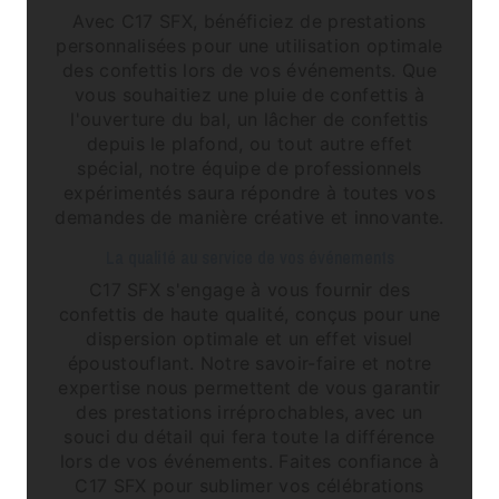
Avec C17 SFX, bénéficiez de prestations
personnalisées pour une utilisation optimale
des confettis lors de vos événements. Que
vous souhaitiez une pluie de confettis à
l'ouverture du bal, un lâcher de confettis
depuis le plafond, ou tout autre effet
spécial, notre équipe de professionnels
expérimentés saura répondre à toutes vos
demandes de manière créative et innovante.
La qualité au service de vos événements
C17 SFX s'engage à vous fournir des
confettis de haute qualité, conçus pour une
dispersion optimale et un effet visuel
époustouflant. Notre savoir-faire et notre
expertise nous permettent de vous garantir
des prestations irréprochables, avec un
souci du détail qui fera toute la différence
lors de vos événements. Faites confiance à
C17 SFX pour sublimer vos célébrations