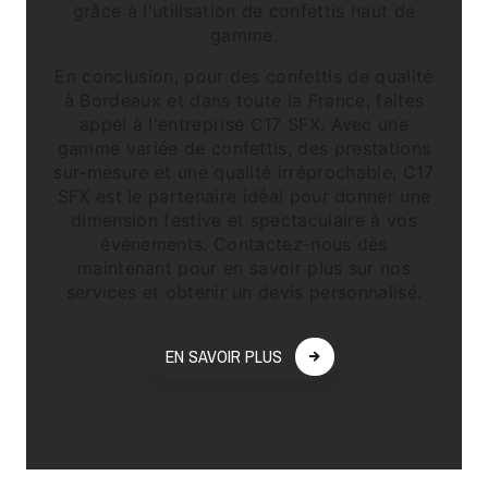
grâce à l'utilisation de confettis haut de
gamme.
En conclusion, pour des confettis de qualité
à Bordeaux et dans toute la France, faites
appel à l'entreprise C17 SFX. Avec une
gamme variée de confettis, des prestations
sur-mesure et une qualité irréprochable, C17
SFX est le partenaire idéal pour donner une
dimension festive et spectaculaire à vos
événements. Contactez-nous dès
maintenant pour en savoir plus sur nos
services et obtenir un devis personnalisé.
EN SAVOIR PLUS