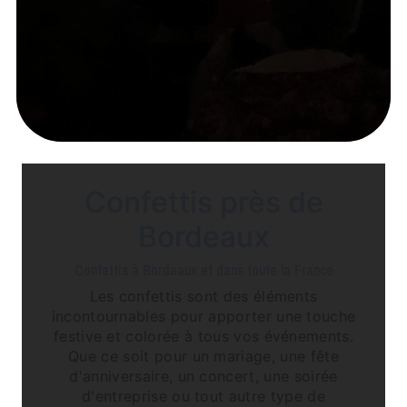
Confettis près de
Bordeaux
Confettis à Bordeaux et dans toute la France
Les confettis sont des éléments
incontournables pour apporter une touche
festive et colorée à tous vos événements.
Que ce soit pour un mariage, une fête
d'anniversaire, un concert, une soirée
d'entreprise ou tout autre type de