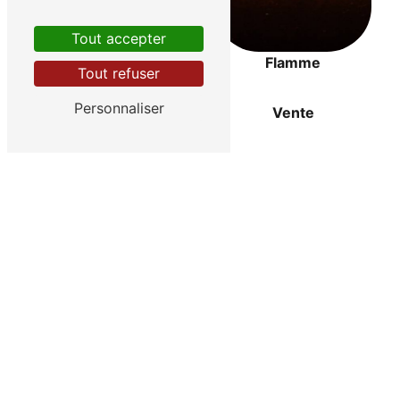
Tout accepter
Flamme
Tout refuser
Personnaliser
Confettis
Vente
Pyrotechnie
Prestation
Événementiel
Location