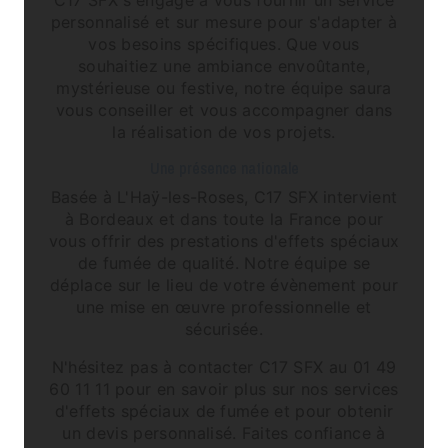
personnalisé et sur mesure pour s'adapter à
vos besoins spécifiques. Que vous
souhaitiez une ambiance envoûtante,
mystérieuse ou festive, notre équipe saura
vous conseiller et vous accompagner dans
la réalisation de vos projets.
Une présence nationale
Basée à L'Haÿ-les-Roses, C17 SFX intervient
à Bordeaux et dans toute la France pour
vous offrir des prestations d'effets spéciaux
de fumée de qualité. Notre équipe se
déplace sur le lieu de votre évènement pour
une mise en œuvre professionnelle et
sécurisée.
N'hésitez pas à contacter C17 SFX au 01 49
60 11 11 pour en savoir plus sur nos services
d'effets spéciaux de fumée et pour obtenir
un devis personnalisé. Faites confiance à