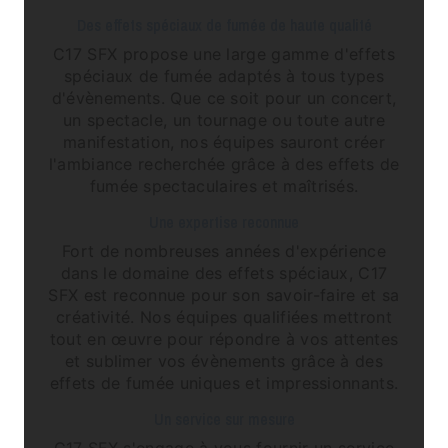
Des effets spéciaux de fumée de haute qualité
C17 SFX propose une large gamme d'effets
spéciaux de fumée adaptés à tous types
d'évènements. Que ce soit pour un concert,
un spectacle, un tournage ou toute autre
manifestation, nos équipes sauront créer
l'ambiance recherchée grâce à des effets de
fumée spectaculaires et maîtrisés.
Une expertise reconnue
Fort de nombreuses années d'expérience
dans le domaine des effets spéciaux, C17
SFX est reconnue pour son savoir-faire et sa
créativité. Nos équipes qualifiées mettront
tout en œuvre pour répondre à vos attentes
et sublimer vos évènements grâce à des
effets de fumée uniques et impressionnants.
Un service sur mesure
C17 SFX s'engage à vous fournir un service