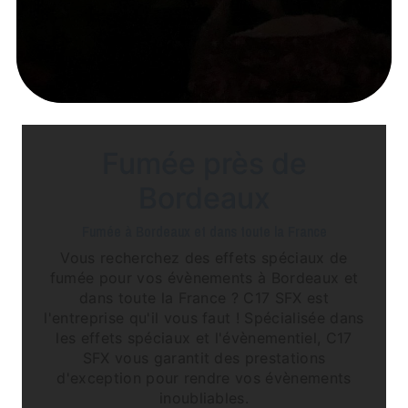
Fumée près de
Bordeaux
Fumée à Bordeaux et dans toute la France
Vous recherchez des effets spéciaux de
fumée pour vos évènements à Bordeaux et
dans toute la France ? C17 SFX est
l'entreprise qu'il vous faut ! Spécialisée dans
les effets spéciaux et l'évènementiel, C17
SFX vous garantit des prestations
d'exception pour rendre vos évènements
inoubliables.