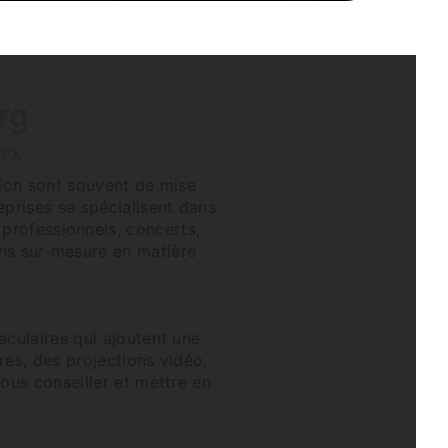
rg
SFX
tion sont souvent de mise
eprises se spécialisent dans
 professionnels, concerts,
ons sur-mesure en matière
aculaires qui ajoutent une
es, des projections vidéo,
ous conseiller et mettre en