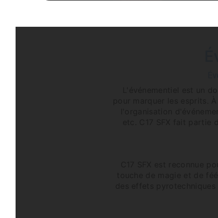
É
Év
L'événementiel est un do
pour marquer les esprits. À
l'organisation d'événemen
etc. C17 SFX fait partie
C17 SFX est reconnue pour
touche de magie et de féé
des effets pyrotechniques 