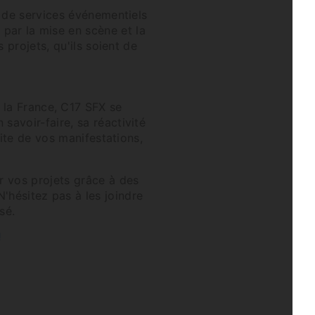
 de services événementiels
 par la mise en scène et la
 projets, qu'ils soient de
 la France, C17 SFX se
avoir-faire, sa réactivité
site de vos manifestations,
r vos projets grâce à des
N'hésitez pas à les joindre
sé.
!