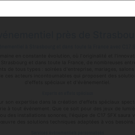
vénementiel près de Strasbou
énementiel à Strasbourg et dans toute la France avec C17 
maine en constante évolution, où l'originalité et l'innova
 Strasbourg et dans toute la France, de nombreuses entr
ts de tous types : soirées d'entreprise, mariages, salons
 de ces acteurs incontournables qui proposent des soluti
d'effets spéciaux et d'évènementiel.
Experts en effets spéciaux
 son expertise dans la création d'effets spéciaux spect
rie à tout événement. Que ce soit pour des jeux de lumièr
ou des installations sonores, l'équipe de C17 SFX saura v
œuvre des solutions techniques adaptées à vos besoins.
Services événementiels personnalisés