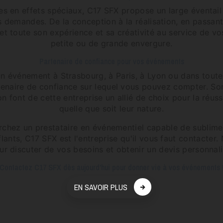
s en effets spéciaux, C17 SFX propose un large éventail
 demandes. De la conception à la réalisation, en passant
met toute son expérience et sa créativité au service de vos
petite ou de grande envergure.
Partenaire de confiance pour vos événements
n événement à Strasbourg, à Paris, à Lyon ou dans toute
naire de confiance sur lequel vous pouvez compter. Son s
n font de cette entreprise un allié de choix pour la réus
quelle que soit leur nature.
chez un prestataire en événementiel capable de sublime
ants, C17 SFX est l'entreprise qu'il vous faut contacter. 
ur discuter de vos besoins et obtenir un devis personnali
Contactez C17 SFX dès aujourd'hui pour donner vie à vos événements 
EN SAVOIR PLUS