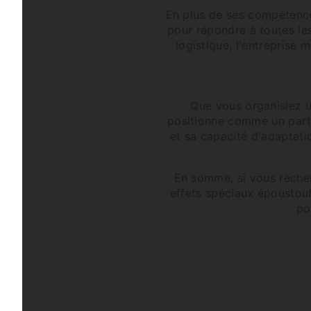
En plus de ses compétence
pour répondre à toutes les
logistique, l'entreprise 
Que vous organisiez u
positionne comme un parte
et sa capacité d'adaptatio
En somme, si vous recher
effets spéciaux époustoufl
po