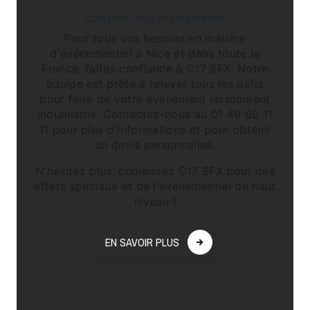
Contactez-nous dès maintenant
Pour tous vos besoins en matière
d'événementiel à Nice et dans toute la
France, faites confiance à C17 SFX. Notre
équipe est prête à relever tous les défis
pour faire de votre événement un moment
inoubliable. Contactez-nous au 01 49 60 11
11 pour plus d'informations et pour obtenir
un devis personnalisé.
N'hésitez plus, choisissez C17 SFX pour des
effets spéciaux et de l'événementiel de haut
niveau !
EN SAVOIR PLUS