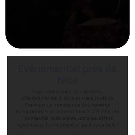
Événementiel près de
Nice
Vous recherchez des services
d'événementiel à Nice et dans toute la
France pour rendre vos événements
exceptionnels et mémorables ? C17 SFX est
l'entreprise spécialisée dans les effets
spéciaux et l'événementiel qu'il vous faut !