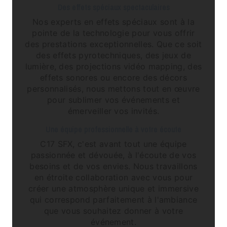
Des effets spéciaux spectaculaires
Nos experts en effets spéciaux sont à la
pointe de la technologie pour vous offrir
des prestations exceptionnelles. Que ce soit
des effets pyrotechniques, des jeux de
lumière, des projections vidéo mapping, des
effets sonores ou encore des décors
personnalisés, nous mettons tout en œuvre
pour sublimer vos événements et
émerveiller vos invités.
Une équipe professionnelle à votre écoute
C17 SFX, c'est avant tout une équipe
passionnée et dévouée, à l'écoute de vos
besoins et de vos envies. Nous travaillons
en étroite collaboration avec vous pour
créer une atmosphère unique et immersive
qui correspond parfaitement à l'ambiance
que vous souhaitez donner à votre
événement.