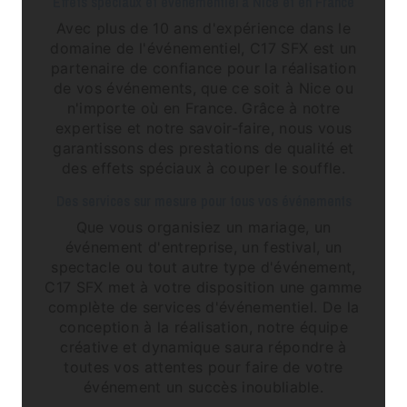
Effets spéciaux et événementiel à Nice et en France
Avec plus de 10 ans d'expérience dans le
domaine de l'événementiel, C17 SFX est un
partenaire de confiance pour la réalisation
de vos événements, que ce soit à Nice ou
n'importe où en France. Grâce à notre
expertise et notre savoir-faire, nous vous
garantissons des prestations de qualité et
des effets spéciaux à couper le souffle.
Des services sur mesure pour tous vos événements
Que vous organisiez un mariage, un
événement d'entreprise, un festival, un
spectacle ou tout autre type d'événement,
C17 SFX met à votre disposition une gamme
complète de services d'événementiel. De la
conception à la réalisation, notre équipe
créative et dynamique saura répondre à
toutes vos attentes pour faire de votre
événement un succès inoubliable.