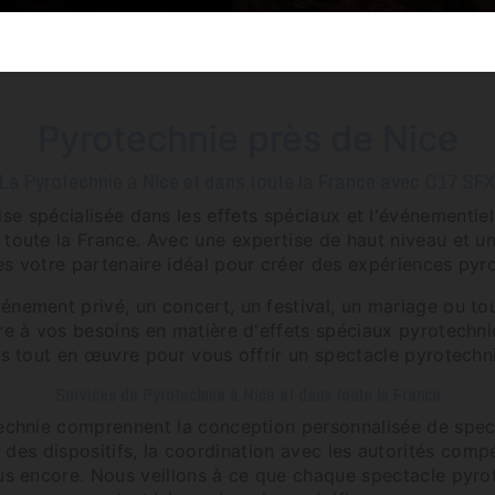
Pyrotechnie près de Nice
La Pyrotechnie à Nice et dans toute la France avec C17 SF
se spécialisée dans les effets spéciaux et l'événementiel
 toute la France. Avec une expertise de haut niveau et u
 votre partenaire idéal pour créer des expériences pyro
énement privé, un concert, un festival, un mariage ou to
e à vos besoins en matière d'effets spéciaux pyrotechni
ns tout en œuvre pour vous offrir un spectacle pyrotechni
Services de Pyrotechnie à Nice et dans toute la France
echnie comprennent la conception personnalisée de spec
ée des dispositifs, la coordination avec les autorités comp
lus encore. Nous veillons à ce que chaque spectacle pyro