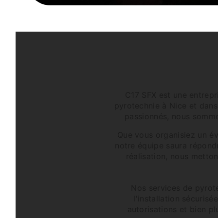
C17 SFX est une entrepri
pyrotechnie à Nice et dans
passionnés, nous sommes
Que vous organisiez un év
notre équipe saura répondr
réalisation, nous metto
Nos services de pyrot
l'installation sécuris
autorisations et bien p