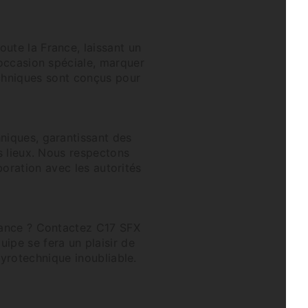
ute la France, laissant un
 occasion spéciale, marquer
chniques sont conçus pour
niques, garantissant des
s lieux. Nous respectons
boration avec les autorités
rance ? Contactez C17 SFX
ipe se fera un plaisir de
yrotechnique inoubliable.