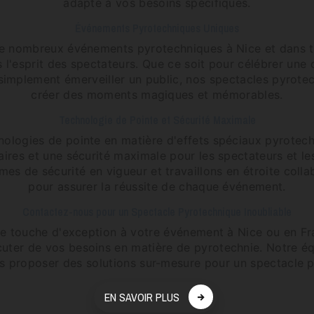
adapté à vos besoins spécifiques.
Événements Pyrotechniques Uniques
e nombreux événements pyrotechniques à Nice et dans to
 l'esprit des spectateurs. Que ce soit pour célébrer une
simplement émerveiller un public, nos spectacles pyrote
créer des moments magiques et mémorables.
Technologie de Pointe et Sécurité Maximale
hnologies de pointe en matière d'effets spéciaux pyrotech
laires et une sécurité maximale pour les spectateurs et le
mes de sécurité en vigueur et travaillons en étroite colla
pour assurer la réussite de chaque événement.
Contactez-nous pour un Spectacle Pyrotechnique Inoubliable
ne touche d'exception à votre événement à Nice ou en F
cuter de vos besoins en matière de pyrotechnie. Notre équ
us proposer des solutions sur-mesure pour un spectacle p
EN SAVOIR PLUS