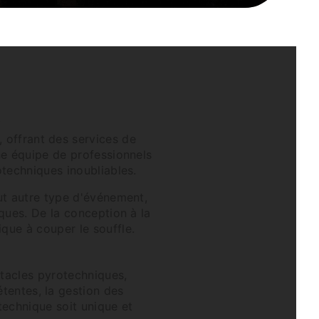
X
, offrant des services de
ne équipe de professionnels
techniques inoubliables.
ut autre type d'événement,
ques. De la conception à la
que à couper le souffle.
tacles pyrotechniques,
étentes, la gestion des
technique soit unique et