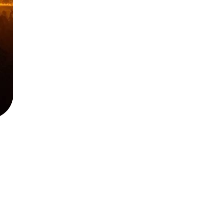
Fumée
Location