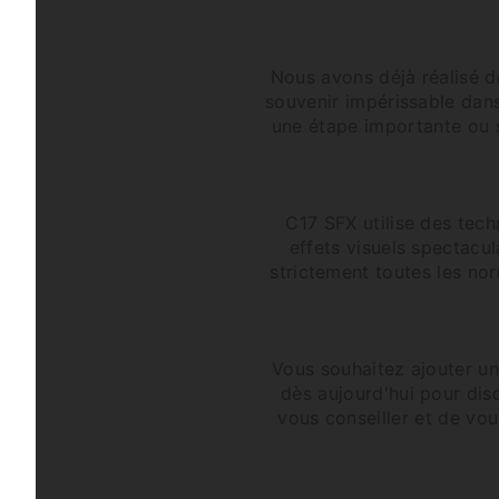
Nous avons déjà réalisé d
souvenir impérissable dans
une étape importante ou 
C17 SFX utilise des tec
effets visuels spectacu
strictement toutes les nor
Vous souhaitez ajouter u
dès aujourd'hui pour dis
vous conseiller et de vo