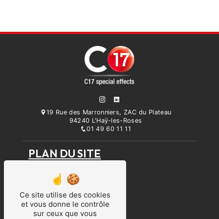
19 Rue des Marronniers, ZAC du Plateau
94240 L'Haÿ-les-Roses
01 49 60 11 11
PLAN DU SITE
Accueil
Prestation
Parc machines
Ce site utilise des cookies
Qui sommes-nous ?
et vous donne le contrôle
Contact
sur ceux que vous